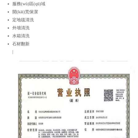
服務(wù)區(qū)域
開(kāi)荒保潔
定地毯清洗
外墻清洗
水箱清洗
石材翻新
|