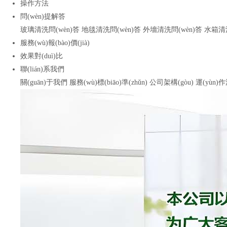
操作方法
問(wèn)提解答
玻璃清洗問(wèn)答
地毯清洗問(wèn)答
外墻清洗問(wèn)答
水箱清洗
服務(wù)報(bào)價(jià)
效果對(duì)比
聯(lián)系我們
關(guān)于我們
服務(wù)標(biāo)準(zhǔn)
公司架構(gòu)
運(yùn)