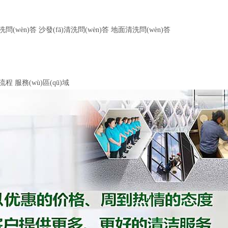
問(wèn)答
沙發(fā)清洗問(wèn)答
地面清洗問(wèn)答
作流程
服務(wù)區(qū)域