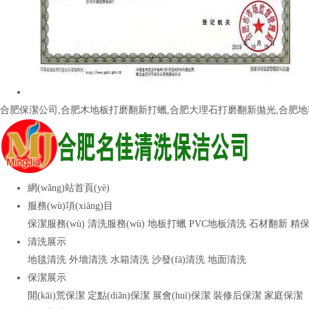
合肥保潔公司,合肥木地板打磨翻新打蠟,合肥大理石打磨翻新拋光,合肥地
網(wǎng)站首頁(yè)
服務(wù)項(xiàng)目
保潔服務(wù)
清洗服務(wù)
地板打蠟
PVC地板清洗
石材翻新
精
清洗展示
地毯清洗
外墻清洗
水箱清洗
沙發(fā)清洗
地面清洗
保潔展示
開(kāi)荒保潔
定點(diǎn)保潔
展會(huì)保潔
裝修后保潔
家庭保潔