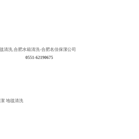
毯清洗,合肥水箱清洗-合肥名佳保潔公司
0551-62190675
保潔
地毯清洗